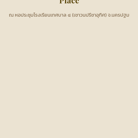
Place
ณ หอประชุมโรงเรียนเทศบาล ๔ (เชาวนปรีชาอุทิศ) จ.นครปฐม