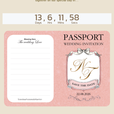
together on our special day in…
13
,
6
,
11
,
57
Days
Hrs
Mins
Secs